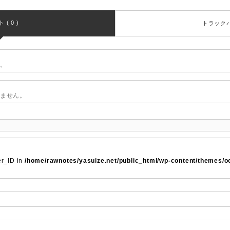
( 0 )
トラックバッ
。
ません。
er_ID in
/home/rawnotes/yasuize.net/public_html/wp-content/themes