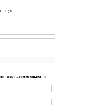
ク ( 0 )
/oops_tcd048/comments.php
on